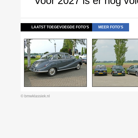
Voor 2027 is er nog vol
LAATST TOEGEVOEGDE FOTO'S
MEER FOTO'S
© bmwklassiek.nl